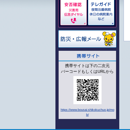
携帯サイトは下の二次元
バーコードもしくはURLから
https://www.bousai.shikokuchuo.jp/mo
b/